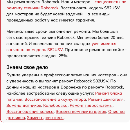
Мы ремонтируем Roborock. Наши мастера -
специалисты по
ремонту техники Roborock
. Восстановить модель S82USV
для мастеров не будет новой задачей. На все виды
проведенных работ у нас имеется гарантия.
Минимальные сроки выполнения ремонта. Мы большая
сеть мастерских техники Roborock. Мы имеем более 20 тыс.
запчастей. И возможно на наших складах
уже имеется
запчасть на модель S82USV
. При заказе ремонта на сайте -
предоставляется скидка -25%.
Знаем свое дело
Будьте уверены в профессионализме наших мастеров - они
с уверенностью выполнят ремонт Roborock S82USV. По
данным наших мастеров в Воронеже по ремонту Roborock,
наиболее востребованы следующие услуги:
Ремонт блока
питания
,
Восстановление аккумулятора
,
Ремонт двигателя
,
Замена датчиков
,
Калибровка
,
Ремонт гидросистемы
,
Восстановление колеса
,
Замена комплекта щеток
,
Очистка
датчиков
,
Замена двигателя
.