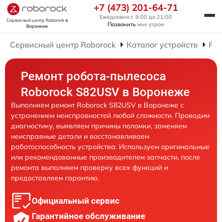
+7 (473) 201-64-71
Ежедневно с 9:00 до 21:00
Сервисный центр Roborock
в
Позвонить
мне утром
Воронеже
Сервисный центр Roborock
Каталог устройств
Рем
Ремонт робота-пылесоса
Roborock S82USV в Воронеже
Выполняем ремонт Roborock S82USV в Воронеже с
устранением неисправностей любой сложности. Проводим
диагностику, выявляем причины поломки, заменяем
неисправные детали и восстанавливаем
работоспособность устройства. Используем оригинальные
или рекомендованные производителем запчасти, после
ремонта выполняем проверку всех функций и
предоставляем гарантию.
Официальный сервис
Гарантийное обслуживание