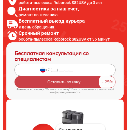
робота-пылесоса Roborock S82USV до 3 лет
Диагностика за наш счет,
ремонт по желанию
Бесплатный выезд курьера
в день обращения
Срочный ремонт
робота-пылесоса Roborock S82USV от 35 минут
Бесплатная консультация со
специалистом
Оставить заявку
Нажимая на кнопку "Оставить заявку" Вы соглашаетесь c
политикой
конфиденциальности
Скидка по