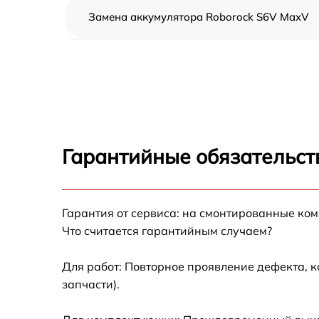
Замена аккумулятора Roborock S6V MaxV
Ремонт цепи питания Roborock S6V MaxV
Прошивка Roborock S6V MaxV
Замена материнской платы Roborock S6V
MaxV
Гарантийные обязательст
Профилактическая чистка Roborock S6V
MaxV
Ремонт материнской платы Roborock S6V
Гарантия от сервиса: на смонтированные ко
MaxV
Что считается гарантийным случаем?
Комплексная чистка Roborock S6V MaxV
Для работ: Повторное проявление дефекта, 
запчасти).
Восстановление аккумулятора Roborock S6
MaxV