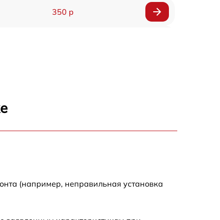
350 р
600 р
1800 р
500 р
же
650 р
900 р
1600 р
монта (например, неправильная установка
650 р