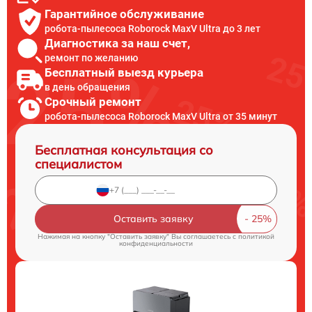
Гарантийное обслуживание
робота-пылесоса Roborock MaxV Ultra до 3 лет
Диагностика за наш счет,
ремонт по желанию
Бесплатный выезд курьера
в день обращения
Срочный ремонт
робота-пылесоса Roborock MaxV Ultra от 35 минут
Бесплатная консультация со
специалистом
Оставить заявку
Нажимая на кнопку "Оставить заявку" Вы соглашаетесь c
политикой
конфиденциальности