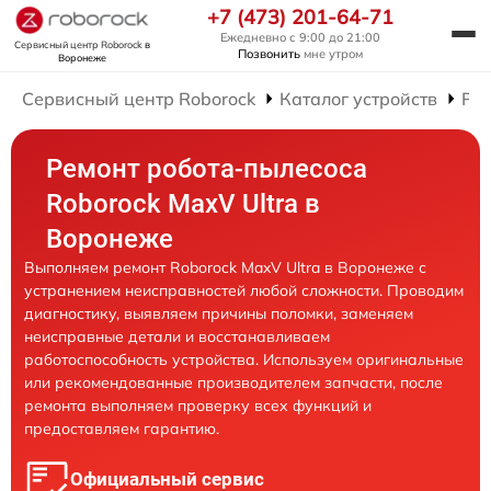
+7 (473) 201-64-71
Ежедневно с 9:00 до 21:00
Сервисный центр Roborock
в
Позвонить
мне утром
Воронеже
Сервисный центр Roborock
Каталог устройств
Рем
Ремонт робота-пылесоса
Roborock MaxV Ultra в
Воронеже
Выполняем ремонт Roborock MaxV Ultra в Воронеже с
устранением неисправностей любой сложности. Проводим
диагностику, выявляем причины поломки, заменяем
неисправные детали и восстанавливаем
работоспособность устройства. Используем оригинальные
или рекомендованные производителем запчасти, после
ремонта выполняем проверку всех функций и
предоставляем гарантию.
Официальный сервис