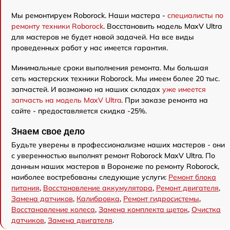
Мы ремонтируем Roborock. Наши мастера -
специалисты по
ремонту техники Roborock
. Восстановить модель MaxV Ultra
для мастеров не будет новой задачей. На все виды
проведенных работ у нас имеется гарантия.
Минимальные сроки выполнения ремонта. Мы большая
сеть мастерских техники Roborock. Мы имеем более 20 тыс.
запчастей. И возможно на наших складах
уже имеется
запчасть на модель MaxV Ultra
. При заказе ремонта на
сайте - предоставляется скидка -25%.
Знаем свое дело
Будьте уверены в профессионализме наших мастеров - они
с уверенностью выполнят ремонт Roborock MaxV Ultra. По
данным наших мастеров в Воронеже по ремонту Roborock,
наиболее востребованы следующие услуги:
Ремонт блока
питания
,
Восстановление аккумулятора
,
Ремонт двигателя
,
Замена датчиков
,
Калибровка
,
Ремонт гидросистемы
,
Восстановление колеса
,
Замена комплекта щеток
,
Очистка
датчиков
,
Замена двигателя
.