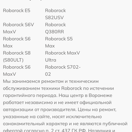
Roborock E5
Roborock
S82USV
Roborock S6V
Roborock
MaxV
Q380RR
Roborock S6
Roborock S5
Max
Max
Roborock S8
Roborock MaxV
(S80ULT)
Ultra
Roborock S6
Roborock S702-
MaxV
02
Мы занимаемся ремонтом и техническим
обслуживанием техники Roborock по истечении
гарантийного периода. Наш центр в Воронеже
работает независимо и не имеет официальной
авторизации от производителя. Цены на ремонт,
указанные на сайте, носят исключительно
ознакомительный характер и не являются публичной
офертой согласно п. 2 ст. 437 ГК РФ. Названия и